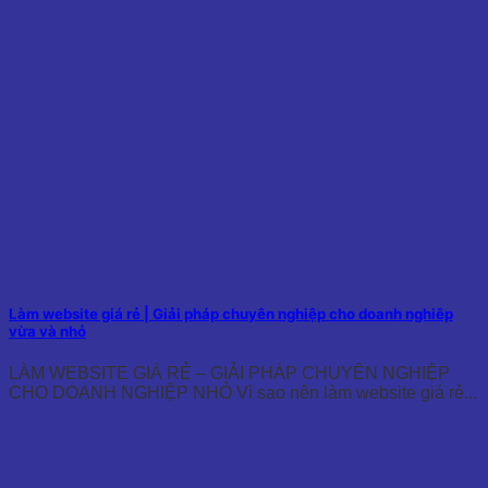
Làm website giá rẻ | Giải pháp chuyên nghiệp cho doanh nghiêp
vừa và nhỏ
LÀM WEBSITE GIÁ RẺ – GIẢI PHÁP CHUYÊN NGHIỆP
CHO DOANH NGHIỆP NHỎ Vì sao nên làm website giá rẻ...