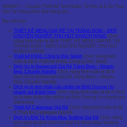
WINNET – Chuyên Thiết Kế Tem Nhãn, Tờ Rơi & In Ấn Trọn
Gói Tại Trảng Bom Bạn đang tìm...
Bài viết mới
THIẾT KẾ MENU GIÁ RẺ TẠI TRẢNG BOM – ĐẸP,
CHUYÊN NGHIỆP, THU HÚT KHÁCH HÀNG
Chức
năng bình luận bị tắt
ở THIẾT KẾ MENU GIÁ RẺ TẠI
TRẢNG BOM – ĐẸP, CHUYÊN NGHIỆP, THU HÚT
KHÁCH HÀNG
Thiết kế HSNL Công ty Đức Mạnh
Chức năng bình
luận bị tắt
ở Thiết kế HSNL Công ty Đức Mạnh
Dịch Vụ In Namecard Giá Rẻ Trảng Bom – Nhanh,
Đẹp, Chuyên Nghiệp
Chức năng bình luận bị tắt
ở
Dịch Vụ In Namecard Giá Rẻ Trảng Bom – Nhanh,
Đẹp, Chuyên Nghiệp
Dịch vụ in tem nhãn sản phẩm tại Bình Dương | In
nhanh giá thành hợp
Chức năng bình luận bị tắt
ở Dịch
vụ in tem nhãn sản phẩm tại Bình Dương | In nhanh giá
thành hợp
Thiết Kế Catalogue Giá Rẻ
Chức năng bình luận bị tắt
ở Thiết Kế Catalogue Giá Rẻ
Dịch Vụ Đặt Từ Khóa Mua Textlink Giá Rẻ
Chức năng
bình luận bị tắt
ở Dịch Vụ Đặt Từ Khóa Mua Textlink