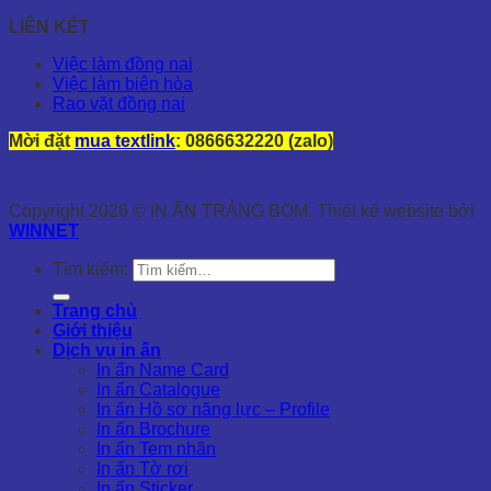
LIÊN KẾT
Việc làm đồng nai
Việc làm biên hòa
Rao vặt đồng nai
Mời đặt
mua textlink
: 0866632220 (zalo)
Copyright 2026 © IN ẤN TRẢNG BOM. Thiết kế website bởi
WINNET
Tìm kiếm:
Trang chủ
Giới thiệu
Dịch vụ in ấn
In ấn Name Card
In ấn Catalogue
In ấn Hồ sơ năng lực – Profile
In ấn Brochure
In ấn Tem nhãn
In ấn Tờ rơi
In ấn Sticker