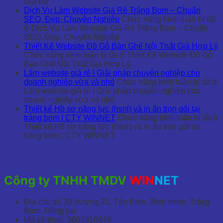
Giá Rẻ
Dịch Vụ Làm Website Giá Rẻ Trảng Bom – Chuẩn
SEO, Đẹp, Chuyên Nghiệp
Chức năng bình luận bị tắt
ở Dịch Vụ Làm Website Giá Rẻ Trảng Bom – Chuẩn
SEO, Đẹp, Chuyên Nghiệp
Thiết Kế Website Đồ Gỗ Bàn Ghế Nội Thất Giá Hợp Lý
Chức năng bình luận bị tắt
ở Thiết Kế Website Đồ Gỗ
Bàn Ghế Nội Thất Giá Hợp Lý
Làm website giá rẻ | Giải pháp chuyên nghiệp cho
doanh nghiêp vừa và nhỏ
Chức năng bình luận bị tắt
ở
Làm website giá rẻ | Giải pháp chuyên nghiệp cho
doanh nghiêp vừa và nhỏ
Thiết kế Hồ sơ năng lực (hsnl) và in ấn trọn gói tại
trảng bom | CTY WINNET
Chức năng bình luận bị tắt
ở
Thiết kế Hồ sơ năng lực (hsnl) và in ấn trọn gói tại
trảng bom | CTY WINNET
Công ty TNHH TMDV
WIN
NET
Địa chỉ: số 39 đường 25, Tân Bình, Bình minh, Trảng
Bom, Đồng nai
Mã số thuế: 3603910974