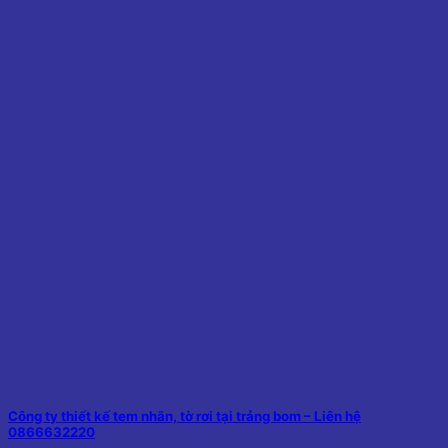
Công ty thiết kế tem nhãn, tờ rơi tại trảng bom – Liên hệ
0866632220