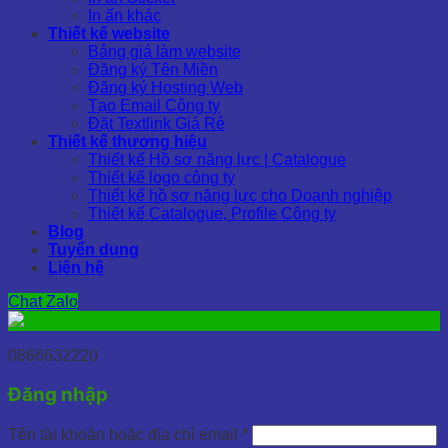
In ấn khác
Thiết kế website
Bảng giá làm website
Đăng ký Tên Miền
Đăng ký Hosting Web
Tạo Email Công ty
Đặt Textlink Giá Rẻ
Thiết kế thương hiệu
Thiết kế Hồ sơ năng lực | Catalogue
Thiết kế logo công ty
Thiết kế hồ sơ năng lực cho Doanh nghiệp
Thiết kế Catalogue, Profile Công ty
Blog
Tuyển dụng
Liên hệ
Chat Zalo
0866632220
Đăng nhập
Tên tài khoản hoặc địa chỉ email
*