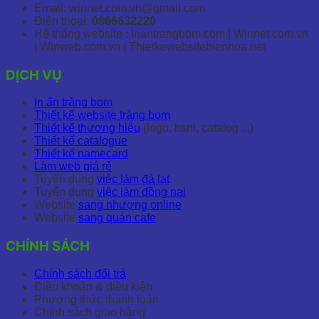
Email: winnet.com.vn@gmail.com
Điện thoại:
0866632220
Hệ thống website : Inantrangbom.com | Winnet.com.vn
| Winweb.com.vn | Thietkewebsitebienhoa.net
DỊCH VỤ
In ấn trảng bom
Thiết kế website trảng bom
Thiết kế thương hiệu
(logo, hsnl, catalog ...)
Thiết kế catalogue
Thiết kế namecard
Làm web giá rẻ
Tuyển dụng
việc làm đà lạt
Tuyển dụng
việc làm đồng nai
Website
sang nhượng online
Website
sang quán cafe
CHÍNH SÁCH
Chính sách đổi trả
Điều khoản & điều kiện
Phương thức thanh toán
Chính sách giao hàng