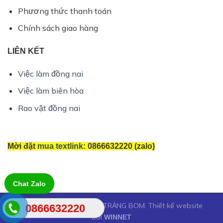
Phương thức thanh toán
Chính sách giao hàng
LIÊN KẾT
Việc làm đồng nai
Việc làm biên hòa
Rao vặt đồng nai
Mời đặt
mua textlink
: 0866632220 (zalo)
Chat Zalo
Copyright 2026 © IN ẤN TRẢNG BOM. Thiết kế website
0866632220
bởi
WINNET