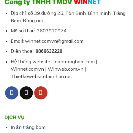
Công ty TNHH TMDV
WIN
NET
ấn
nhỏ
trọn
gói
Địa chỉ: số 39 đường 25, Tân Bình, Bình minh, Trảng
tại
Bom, Đồng nai
trảng
bom
Mã số thuế: 3603910974
|
CTY
Email: winnet.com.vn@gmail.com
WINNET
Điện thoại:
0866632220
Hệ thống website : Inantrangbom.com |
Winnet.com.vn | Winweb.com.vn |
Thietkewebsitebienhoa.net
DỊCH VỤ
In ấn trảng bom