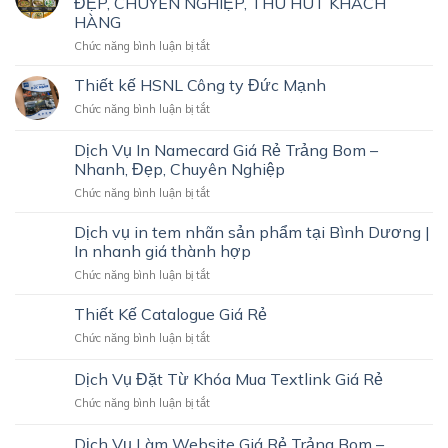
ĐẸP, CHUYÊN NGHIỆP, THU HÚT KHÁCH
HÀNG
ở
Chức năng bình luận bị tắt
THIẾT
KẾ
Thiết kế HSNL Công ty Đức Mạnh
MENU
ở
Chức năng bình luận bị tắt
GIÁ
Thiết
RẺ
kế
Dịch Vụ In Namecard Giá Rẻ Trảng Bom –
TẠI
HSNL
TRẢNG
Nhanh, Đẹp, Chuyên Nghiệp
Công
BOM
ở
Chức năng bình luận bị tắt
ty
–
Dịch
Đức
ĐẸP,
Vụ
Mạnh
Dịch vụ in tem nhãn sản phẩm tại Bình Dương |
CHUYÊN
In
In nhanh giá thành hợp
NGHIỆP,
Namecard
THU
ở
Chức năng bình luận bị tắt
Giá
HÚT
Dịch
Rẻ
KHÁCH
vụ
Thiết Kế Catalogue Giá Rẻ
Trảng
HÀNG
in
Bom
ở
Chức năng bình luận bị tắt
tem
–
Thiết
nhãn
Nhanh,
Kế
Dịch Vụ Đặt Từ Khóa Mua Textlink Giá Rẻ
sản
Đẹp,
Catalogue
phẩm
Chuyên
ở
Chức năng bình luận bị tắt
Giá
tại
Nghiệp
Dịch
Rẻ
Bình
Vụ
Dịch Vụ Làm Website Giá Rẻ Trảng Bom –
Dương