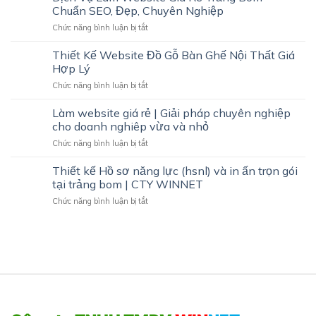
Đặt
Chuẩn SEO, Đẹp, Chuyên Nghiệp
|
Từ
In
ở
Chức năng bình luận bị tắt
Khóa
nhanh
Dịch
Mua
giá
Vụ
Textlink
Thiết Kế Website Đồ Gỗ Bàn Ghế Nội Thất Giá
thành
Làm
Giá
Hợp Lý
hợp
Website
Rẻ
ở
Chức năng bình luận bị tắt
Giá
Thiết
Rẻ
Kế
Làm website giá rẻ | Giải pháp chuyên nghiệp
Trảng
Website
Bom
cho doanh nghiêp vừa và nhỏ
Đồ
–
ở
Chức năng bình luận bị tắt
Gỗ
Chuẩn
Làm
Bàn
SEO,
website
Thiết kế Hồ sơ năng lực (hsnl) và in ấn trọn gói
Ghế
Đẹp,
giá
Nội
tại trảng bom | CTY WINNET
Chuyên
rẻ
Thất
Nghiệp
ở
Chức năng bình luận bị tắt
|
Giá
Thiết
Giải
Hợp
kế
pháp
Lý
Hồ
chuyên
sơ
nghiệp
năng
cho
lực
doanh
(hsnl)
nghiêp
và
vừa
in
và