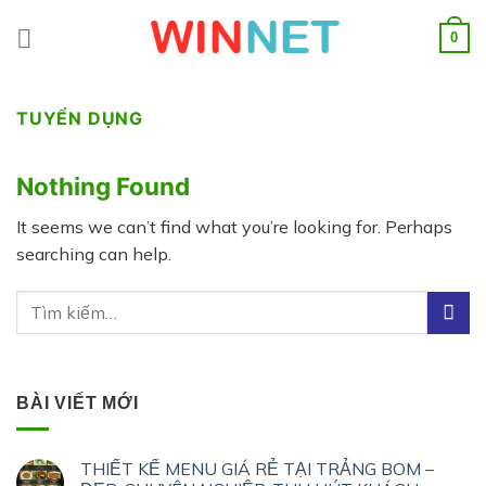
Skip
to
0
content
TUYỂN DỤNG
Nothing Found
It seems we can’t find what you’re looking for. Perhaps
searching can help.
BÀI VIẾT MỚI
THIẾT KẾ MENU GIÁ RẺ TẠI TRẢNG BOM –