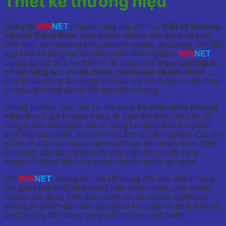
Thiết kế thương hiệu
Công ty
WIN
NET
chuyên cung cấp dịch vụ
thiết kế thương
hiệu tại Trảng Bom
, giúp doanh nghiệp xây dựng và phát
triển hình ảnh thương hiệu chuyên nghiệp, ấn tượng. Với đội
ngũ thiết kế sáng tạo và nhiều năm kinh nghiệm,
WIN
NET
cung cấp các dịch vụ thiết kế đa dạng như
logo, catalogue,
hồ sơ năng lực, tờ rơi, menu, namecard và tem nhãn …
,
giúp khách hàng tạo dựng một bản sắc riêng biệt và dễ dàng
ghi dấu ấn trong tâm trí đối tác, khách hàng.
Chúng tôi hiểu rằng mỗi chi tiết trong
bộ nhận diện thương
hiệu
đều có giá trị quan trọng, từ logo đại diện cho bản sắc
công ty đến catalogue, hồ sơ năng lực giúp doanh nghiệp
trình bày sản phẩm, dịch vụ một cách chuyên nghiệp. Các ấn
phẩm như tờ rơi, menu, namecard hay tem nhãn được thiết
kế tinh tế, độc đáo, không chỉ đẹp mắt mà còn dễ dàng
truyền tải thông điệp mà doanh nghiệp muốn gửi gắm.
Với
WIN
NET
, chúng tôi cam kết mang đến cho khách hàng
các giải pháp thiết kế thương hiệu hoàn chỉnh, giúp doanh
nghiệp xây dựng hình ảnh mạnh mẽ và chuyên nghiệp từ
những ấn phẩm đầu tiên, góp phần thúc đẩy sự phát triển và
tăng trưởng bền vững trong môi trường cạnh tranh.