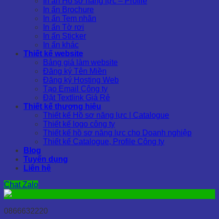
In ấn Hồ sơ năng lực – Profile
In ấn Brochure
In ấn Tem nhãn
In ấn Tờ rơi
In ấn Sticker
In ấn khác
Thiết kế website
Bảng giá làm website
Đăng ký Tên Miền
Đăng ký Hosting Web
Tạo Email Công ty
Đặt Textlink Giá Rẻ
Thiết kế thương hiệu
Thiết kế Hồ sơ năng lực | Catalogue
Thiết kế logo công ty
Thiết kế hồ sơ năng lực cho Doanh nghiệp
Thiết kế Catalogue, Profile Công ty
Blog
Tuyển dụng
Liên hệ
Chat Zalo
0866632220