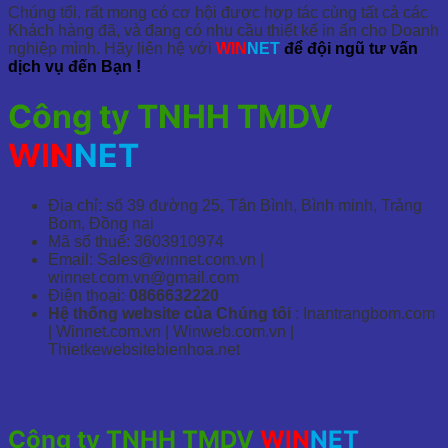
Chúng tối, rất mong có cơ hội được hợp tác cùng tất cả các
Khách hàng đã, và đang có nhu cầu thiết kế in ấn cho Doanh
nghiệp mình. Hãy liên hệ với
WIN
NET
để đội ngũ tư vấn
dịch vụ đến Bạn !
Công ty TNHH TMDV
WIN
NET
Địa chỉ: số 39 đường 25, Tân Bình, Bình minh, Trảng
Bom, Đồng nai
Mã số thuế: 3603910974
Email: Sales@winnet.com.vn |
winnet.com.vn@gmail.com
Điện thoại:
0866632220
Hệ thống website của Chúng tôi
: Inantrangbom.com
| Winnet.com.vn | Winweb.com.vn |
Thietkewebsitebienhoa.net
Công ty TNHH TMDV
WIN
NET