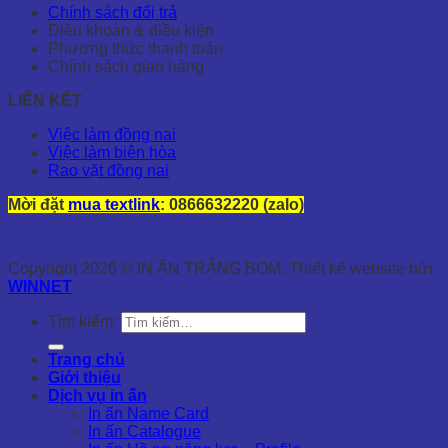
Chính sách đổi trả
Điều khoản & điều kiện
Phương thức thanh toán
Chính sách giao hàng
LIÊN KẾT
Việc làm đồng nai
Việc làm biên hòa
Rao vặt đồng nai
Mời đặt
mua textlink
: 0866632220 (zalo)
Copyright 2026 © IN ẤN TRẢNG BOM. Thiết kế website bởi
WINNET
Tìm kiếm:
Trang chủ
Giới thiệu
Dịch vụ in ấn
In ấn Name Card
In ấn Catalogue