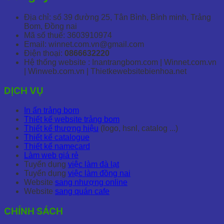
Địa chỉ: số 39 đường 25, Tân Bình, Bình minh, Trảng
Bom, Đồng nai
Mã số thuế: 3603910974
Email: winnet.com.vn@gmail.com
Điện thoại:
0866632220
Hệ thống website : Inantrangbom.com | Winnet.com.vn
| Winweb.com.vn | Thietkewebsitebienhoa.net
DỊCH VỤ
In ấn trảng bom
Thiết kế website trảng bom
Thiết kế thương hiệu
(logo, hsnl, catalog ...)
Thiết kế catalogue
Thiết kế namecard
Làm web giá rẻ
Tuyển dụng
việc làm đà lạt
Tuyển dụng
việc làm đồng nai
Website
sang nhượng online
Website
sang quán cafe
CHÍNH SÁCH