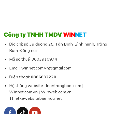
Công ty TNHH TMDV
WIN
NET
Địa chỉ: số 39 đường 25, Tân Bình, Bình minh, Trảng
Bom, Đồng nai
Mã số thuế: 3603910974
Email: winnet.com.vn@gmail.com
Điện thoại:
0866632220
Hệ thống website : Inantrangbom.com |
Winnet.com.vn | Winweb.com.vn |
Thietkewebsitebienhoa.net