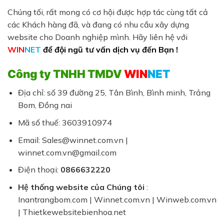
Chúng tối, rất mong có cơ hội được hợp tác cùng tất cả
các Khách hàng đã, và đang có nhu cầu xây dựng
website cho Doanh nghiệp mình. Hãy liên hệ với
WIN
NET
để đội ngũ tư vấn dịch vụ đến Bạn !
Công ty TNHH TMDV
WIN
NET
Địa chỉ: số 39 đường 25, Tân Bình, Bình minh, Trảng
Bom, Đồng nai
Mã số thuế: 3603910974
Email: Sales@winnet.com.vn |
winnet.com.vn@gmail.com
Điện thoại:
0866632220
Hệ thống website của Chúng tôi
:
Inantrangbom.com | Winnet.com.vn | Winweb.com.vn
| Thietkewebsitebienhoa.net