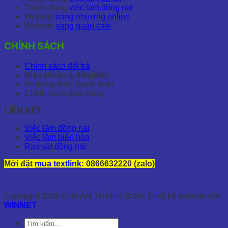
Tuyển dụng
việc làm đồng nai
Website
sang nhượng online
Website
sang quán cafe
CHÍNH SÁCH
Chính sách đổi trả
Điều khoản & điều kiện
Phương thức thanh toán
Chính sách giao hàng
LIÊN KẾT
Việc làm đồng nai
Việc làm biên hòa
Rao vặt đồng nai
Mời đặt
mua textlink
: 0866632220 (zalo)
Copyright 2026 © IN ẤN TRẢNG BOM. Thiết kế website bởi
WINNET
Tìm