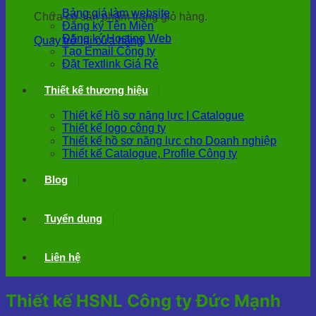
Bảng giá làm website
Chưa có sản phẩm trong giỏ hàng.
Đăng ký Tên Miền
Đăng ký Hosting Web
Quay trở lại cửa hàng
Tạo Email Công ty
Đặt Textlink Giá Rẻ
Thiết kế thương hiệu
Thiết kế Hồ sơ năng lực | Catalogue
Thiết kế logo công ty
Thiết kế hồ sơ năng lực cho Doanh nghiệp
Thiết kế Catalogue, Profile Công ty
Blog
Tuyển dụng
Liên hệ
Thiết kế HSNL Công ty Đức Mạnh