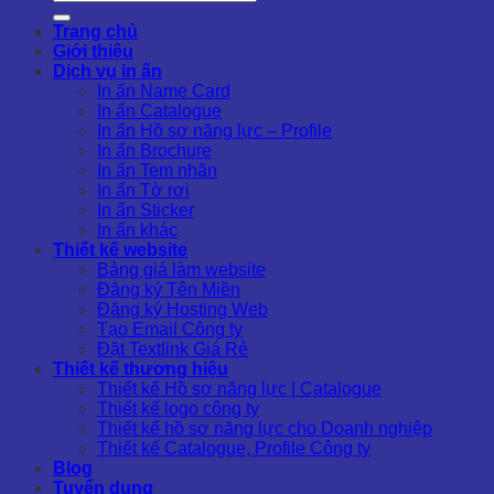
kiếm:
Trang chủ
Giới thiệu
Dịch vụ in ấn
In ấn Name Card
In ấn Catalogue
In ấn Hồ sơ năng lực – Profile
In ấn Brochure
In ấn Tem nhãn
In ấn Tờ rơi
In ấn Sticker
In ấn khác
Thiết kế website
Bảng giá làm website
Đăng ký Tên Miền
Đăng ký Hosting Web
Tạo Email Công ty
Đặt Textlink Giá Rẻ
Thiết kế thương hiệu
Thiết kế Hồ sơ năng lực | Catalogue
Thiết kế logo công ty
Thiết kế hồ sơ năng lực cho Doanh nghiệp
Thiết kế Catalogue, Profile Công ty
Blog
Tuyển dụng