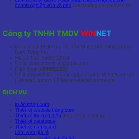
Mua
KHÁCH
Kế
Bình
Đẹp,
ở
We
doanh nghiêp vừa và nhỏ
Chức năng bình luận bị tắt
Textlink
HÀNG
Website
Dương
Chuyên
Là
Gi
Giá
Đồ
|
Nghiệp
web
R
Rẻ
Gỗ
In
giá
Tr
Bàn
nhanh
rẻ
B
Công ty TNHH TMDV
WIN
NET
Ghế
giá
|
–
Nội
thành
Giả
C
Thất
hợp
phá
S
Địa chỉ: số 39 đường 25, Tân Bình, Bình minh, Trảng
Giá
chu
Đẹ
Bom, Đồng nai
Hợp
ngh
C
Mã số thuế: 3603910974
Lý
cho
N
Email: winnet.com.vn@gmail.com
doa
Điện thoại:
0866632220
ngh
Hệ thống website : Inantrangbom.com | Winnet.com.vn
vừ
| Winweb.com.vn | Thietkewebsitebienhoa.net
và
nhỏ
DỊCH VỤ
In ấn trảng bom
Thiết kế website trảng bom
Thiết kế thương hiệu
(logo, hsnl, catalog ...)
Thiết kế catalogue
Thiết kế namecard
Làm web giá rẻ
Tuyển dụng
việc làm đà lạt