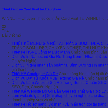
Thiết kế in ấn Card Visit tại Trảng bom
WINNET – Chuyên Thiết Kế In Ấn Card Visit Tại WINNET, chúng
03
Th4
Bài viết mới
THIẾT KẾ MENU GIÁ RẺ TẠI TRẢNG BOM – ĐẸP, C
TRẢNG BOM – ĐẸP, CHUYÊN NGHIỆP, THU HÚT K
Thiết kế HSNL Công ty Đức Mạnh
Chức năng bình luận b
Dịch Vụ In Namecard Giá Rẻ Trảng Bom – Nhanh, Đẹp,
Chuyên Nghiệp
Dịch vụ in tem nhãn sản phẩm tại Bình Dương | In nhan
giá thành hợp
Thiết Kế Catalogue Giá Rẻ
Chức năng bình luận bị tắt
ở 
Dịch Vụ Đặt Từ Khóa Mua Textlink Giá Rẻ
Chức năng bìn
Dịch Vụ Làm Website Giá Rẻ Trảng Bom – Chuẩn SEO,
SEO, Đẹp, Chuyên Nghiệp
Thiết Kế Website Đồ Gỗ Bàn Ghế Nội Thất Giá Hợp Lý
Làm website giá rẻ | Giải pháp chuyên nghiệp cho doan
doanh nghiêp vừa và nhỏ
Thiết kế Hồ sơ năng lực (hsnl) và in ấn trọn gói tại tr