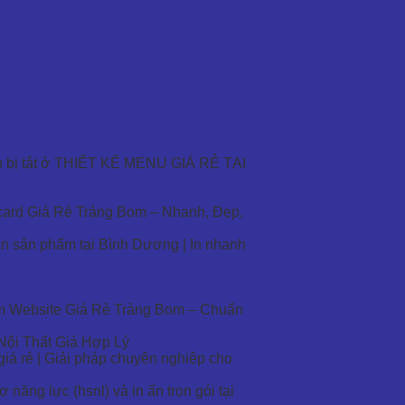
bị tắt
ở THIẾT KẾ MENU GIÁ RẺ TẠI
ard Giá Rẻ Trảng Bom – Nhanh, Đẹp,
ãn sản phẩm tại Bình Dương | In nhanh
m Website Giá Rẻ Trảng Bom – Chuẩn
Nội Thất Giá Hợp Lý
iá rẻ | Giải pháp chuyên nghiệp cho
 năng lực (hsnl) và in ấn trọn gói tại