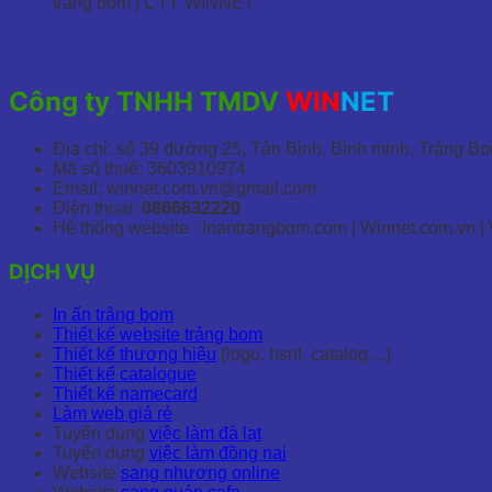
trảng bom | CTY WINNET
Công ty TNHH TMDV
WIN
NET
Địa chỉ: số 39 đường 25, Tân Bình, Bình minh, Trảng B
Mã số thuế: 3603910974
Email: winnet.com.vn@gmail.com
Điện thoại:
0866632220
Hệ thống website : Inantrangbom.com | Winnet.com.vn |
DỊCH VỤ
In ấn trảng bom
Thiết kế website trảng bom
Thiết kế thương hiệu
(logo, hsnl, catalog ...)
Thiết kế catalogue
Thiết kế namecard
Làm web giá rẻ
Tuyển dụng
việc làm đà lạt
Tuyển dụng
việc làm đồng nai
Website
sang nhượng online