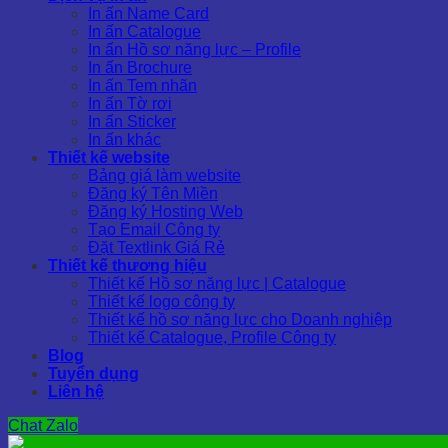
In ấn Name Card
In ấn Catalogue
In ấn Hồ sơ năng lực – Profile
In ấn Brochure
In ấn Tem nhãn
In ấn Tờ rơi
In ấn Sticker
In ấn khác
Thiết kế website
Bảng giá làm website
Đăng ký Tên Miền
Đăng ký Hosting Web
Tạo Email Công ty
Đặt Textlink Giá Rẻ
Thiết kế thương hiệu
Thiết kế Hồ sơ năng lực | Catalogue
Thiết kế logo công ty
Thiết kế hồ sơ năng lực cho Doanh nghiệp
Thiết kế Catalogue, Profile Công ty
Blog
Tuyển dụng
Liên hệ
Chat Zalo