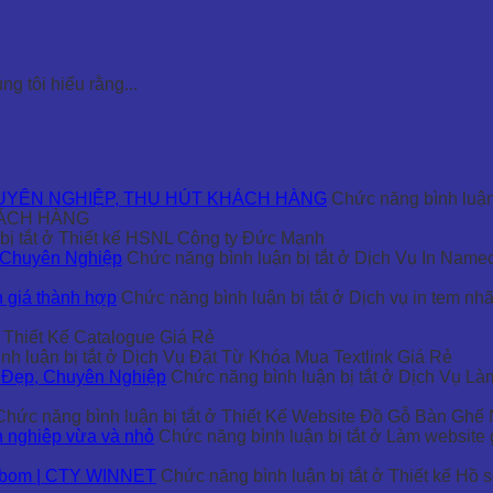
 tôi hiểu rằng...
HUYÊN NGHIỆP, THU HÚT KHÁCH HÀNG
Chức năng bình luận 
HÁCH HÀNG
ị tắt
ở Thiết kế HSNL Công ty Đức Mạnh
 Chuyên Nghiệp
Chức năng bình luận bị tắt
ở Dịch Vụ In Namec
h giá thành hợp
Chức năng bình luận bị tắt
ở Dịch vụ in tem nh
Thiết Kế Catalogue Giá Rẻ
h luận bị tắt
ở Dịch Vụ Đặt Từ Khóa Mua Textlink Giá Rẻ
 Đẹp, Chuyên Nghiệp
Chức năng bình luận bị tắt
ở Dịch Vụ Là
Chức năng bình luận bị tắt
ở Thiết Kế Website Đồ Gỗ Bàn Ghế 
h nghiêp vừa và nhỏ
Chức năng bình luận bị tắt
ở Làm website g
ảng bom | CTY WINNET
Chức năng bình luận bị tắt
ở Thiết kế Hồ sơ