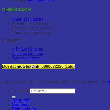
Website
sang quán cafe
CHÍNH SÁCH
Chính sách đổi trả
Điều khoản & điều kiện
Phương thức thanh toán
Chính sách giao hàng
LIÊN KẾT
Việc làm đồng nai
Việc làm biên hòa
Rao vặt đồng nai
Mời đặt
mua textlink
: 0866632220 (zalo)
Copyright 2026 © IN ẤN TRẢNG BOM. Thiết kế website bởi
W
Tìm kiếm:
Trang chủ
Giới thiệu
Dịch vụ in ấn