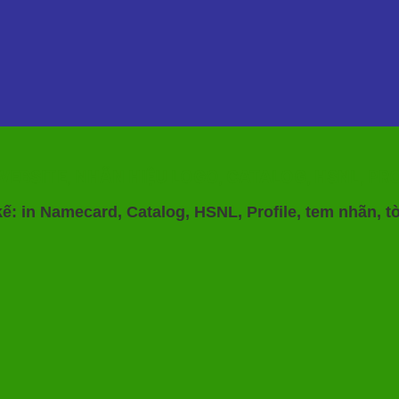
EBSITE, NHÃN HIỆU LOGO, CATALOG, HSNL, PROF
kế: in Namecard, Catalog, HSNL, Profile, tem nhãn, tờ 