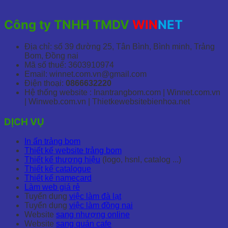
Công ty TNHH TMDV
WIN
NET
Địa chỉ: số 39 đường 25, Tân Bình, Bình minh, Trảng
Bom, Đồng nai
Mã số thuế: 3603910974
Email: winnet.com.vn@gmail.com
Điện thoại:
0866632220
Hệ thống website : Inantrangbom.com | Winnet.com.vn
| Winweb.com.vn | Thietkewebsitebienhoa.net
DỊCH VỤ
In ấn trảng bom
Thiết kế website trảng bom
Thiết kế thương hiệu
(logo, hsnl, catalog ...)
Thiết kế catalogue
Thiết kế namecard
Làm web giá rẻ
Tuyển dụng
việc làm đà lạt
Tuyển dụng
việc làm đồng nai
Website
sang nhượng online
Website
sang quán cafe