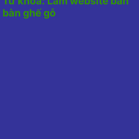
Từ khóa:
Làm website bán
bàn ghế gỗ