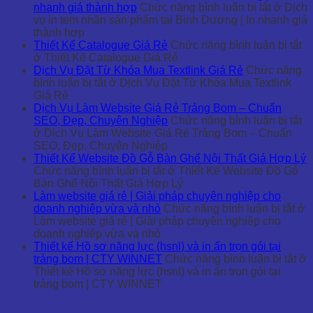
nhanh giá thành hợp
Chức năng bình luận bị tắt
ở Dịch
vụ in tem nhãn sản phẩm tại Bình Dương | In nhanh giá
thành hợp
Thiết Kế Catalogue Giá Rẻ
Chức năng bình luận bị tắt
ở Thiết Kế Catalogue Giá Rẻ
Dịch Vụ Đặt Từ Khóa Mua Textlink Giá Rẻ
Chức năng
bình luận bị tắt
ở Dịch Vụ Đặt Từ Khóa Mua Textlink
Giá Rẻ
Dịch Vụ Làm Website Giá Rẻ Trảng Bom – Chuẩn
SEO, Đẹp, Chuyên Nghiệp
Chức năng bình luận bị tắt
ở Dịch Vụ Làm Website Giá Rẻ Trảng Bom – Chuẩn
SEO, Đẹp, Chuyên Nghiệp
Thiết Kế Website Đồ Gỗ Bàn Ghế Nội Thất Giá Hợp Lý
Chức năng bình luận bị tắt
ở Thiết Kế Website Đồ Gỗ
Bàn Ghế Nội Thất Giá Hợp Lý
Làm website giá rẻ | Giải pháp chuyên nghiệp cho
doanh nghiêp vừa và nhỏ
Chức năng bình luận bị tắt
ở
Làm website giá rẻ | Giải pháp chuyên nghiệp cho
doanh nghiêp vừa và nhỏ
Thiết kế Hồ sơ năng lực (hsnl) và in ấn trọn gói tại
trảng bom | CTY WINNET
Chức năng bình luận bị tắt
ở
Thiết kế Hồ sơ năng lực (hsnl) và in ấn trọn gói tại
trảng bom | CTY WINNET