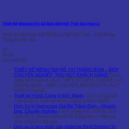
Thiết Kế Website Đồ Gỗ Bàn Ghế Nội Thất Giá Hợp Lý
Thiết Kế Website Đồ Gỗ Bàn Ghế Nội Thất – Giải Pháp
Tăng Doanh Số...
21
Th10
Bài viết mới
THIẾT KẾ MENU GIÁ RẺ TẠI TRẢNG BOM – ĐẸP,
CHUYÊN NGHIỆP, THU HÚT KHÁCH HÀNG
Chức
năng bình luận bị tắt
ở THIẾT KẾ MENU GIÁ RẺ TẠI
TRẢNG BOM – ĐẸP, CHUYÊN NGHIỆP, THU HÚT
KHÁCH HÀNG
Thiết kế HSNL Công ty Đức Mạnh
Chức năng bình
luận bị tắt
ở Thiết kế HSNL Công ty Đức Mạnh
Dịch Vụ In Namecard Giá Rẻ Trảng Bom – Nhanh,
Đẹp, Chuyên Nghiệp
Chức năng bình luận bị tắt
ở
Dịch Vụ In Namecard Giá Rẻ Trảng Bom – Nhanh,
Đẹp, Chuyên Nghiệp
Dịch vụ in tem nhãn sản phẩm tại Bình Dương | In