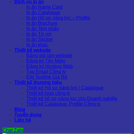
Dịch vụ in ấn
In ấn Name Card
In ấn Catalogue
In ấn Hồ sơ năng lực – Profile
In ấn Brochure
In ấn Tem nhãn
In ấn Tờ rơi
In ấn Sticker
In ấn khác
Thiết kế website
Bảng giá làm website
Đăng ký Tên Miền
Đăng ký Hosting Web
Tạo Email Công ty
Đặt Textlink Giá Rẻ
Thiết kế thương hiệu
Thiết kế Hồ sơ năng lực | Catalogue
Thiết kế logo công ty
Thiết kế hồ sơ năng lực cho Doanh nghiệp
Thiết kế Catalogue, Profile Công ty
Blog
Tuyển dụng
Liên hệ
Chat Zalo