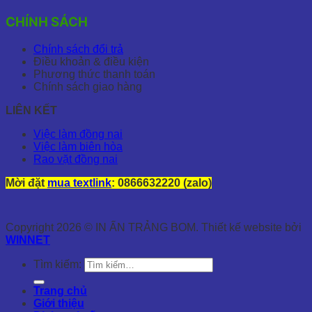
CHÍNH SÁCH
Chính sách đổi trả
Điều khoản & điều kiện
Phương thức thanh toán
Chính sách giao hàng
LIÊN KẾT
Việc làm đồng nai
Việc làm biên hòa
Rao vặt đồng nai
Mời đặt
mua textlink
: 0866632220 (zalo)
Copyright 2026 © IN ẤN TRẢNG BOM. Thiết kế website bởi
WINNET
Tìm kiếm:
Trang chủ
Giới thiệu