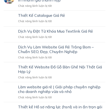
In nhanh giá thành hợp
Namecard
THU
ở
Chức năng bình luận bị tắt
Giá
HÚT
Dịch
Rẻ
KHÁCH
vụ
Thiết Kế Catalogue Giá Rẻ
Trảng
HÀNG
in
Bom
ở
Chức năng bình luận bị tắt
tem
–
Thiết
nhãn
Nhanh,
Kế
Dịch Vụ Đặt Từ Khóa Mua Textlink Giá Rẻ
sản
Đẹp,
Catalogue
phẩm
Chuyên
ở
Chức năng bình luận bị tắt
Giá
tại
Nghiệp
Dịch
Rẻ
Bình
Vụ
Dịch Vụ Làm Website Giá Rẻ Trảng Bom –
Dương
Đặt
Chuẩn SEO, Đẹp, Chuyên Nghiệp
|
Từ
In
ở
Chức năng bình luận bị tắt
Khóa
nhanh
Dịch
Mua
giá
Vụ
Textlink
Thiết Kế Website Đồ Gỗ Bàn Ghế Nội Thất Giá
thành
Làm
Giá
Hợp Lý
hợp
Website
Rẻ
ở
Chức năng bình luận bị tắt
Giá
Thiết
Rẻ
Kế
Làm website giá rẻ | Giải pháp chuyên nghiệp
Trảng
Website
Bom
cho doanh nghiêp vừa và nhỏ
Đồ
–
ở
Chức năng bình luận bị tắt
Gỗ
Chuẩn
Làm
Bàn
SEO,
website
Thiết kế Hồ sơ năng lực (hsnl) và in ấn trọn gói
Ghế
Đẹp,