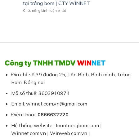
giá
Nội
tại trảng bom | CTY WINNET
Chuyên
rẻ
Thất
Nghiệp
ở
Chức năng bình luận bị tắt
|
Giá
Thiết
Giải
Hợp
kế
pháp
Lý
Hồ
chuyên
sơ
nghiệp
năng
cho
lực
doanh
(hsnl)
nghiêp
và
vừa
in
và
Công ty TNHH TMDV
WIN
NET
ấn
nhỏ
trọn
gói
Địa chỉ: số 39 đường 25, Tân Bình, Bình minh, Trảng
tại
Bom, Đồng nai
trảng
bom
Mã số thuế: 3603910974
|
CTY
Email: winnet.com.vn@gmail.com
WINNET
Điện thoại:
0866632220
Hệ thống website : Inantrangbom.com |
Winnet.com.vn | Winweb.com.vn |