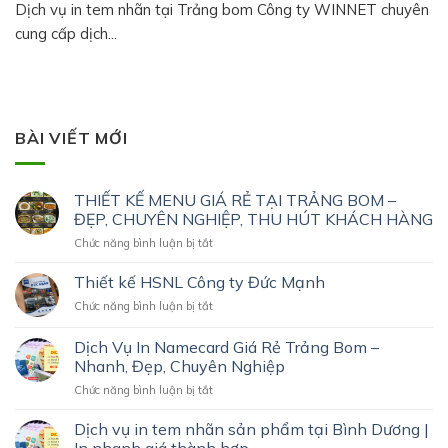
Dịch vụ in tem nhãn tại Trảng bom Công ty WINNET chuyên
cung cấp dịch...
BÀI VIẾT MỚI
THIẾT KẾ MENU GIÁ RẺ TẠI TRẢNG BOM –
ĐẸP, CHUYÊN NGHIỆP, THU HÚT KHÁCH HÀNG
ở
Chức năng bình luận bị tắt
THIẾT
KẾ
Thiết kế HSNL Công ty Đức Mạnh
MENU
ở
Chức năng bình luận bị tắt
GIÁ
Thiết
RẺ
kế
Dịch Vụ In Namecard Giá Rẻ Trảng Bom –
TẠI
HSNL
TRẢNG
Nhanh, Đẹp, Chuyên Nghiệp
Công
BOM
ở
Chức năng bình luận bị tắt
ty
–
Dịch
Đức
ĐẸP,
Vụ
Mạnh
Dịch vụ in tem nhãn sản phẩm tại Bình Dương |
CHUYÊN
In
NGHIỆP,