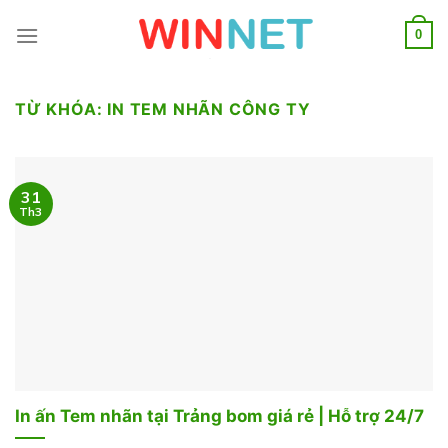
Skip
to
0
content
TỪ KHÓA:
IN TEM NHÃN CÔNG TY
31
Th3
In ấn Tem nhãn tại Trảng bom giá rẻ | Hỗ trợ 24/7