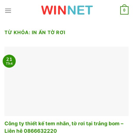
Skip
to
0
content
TỪ KHÓA:
IN ẤN TỜ RƠI
21
Th4
Công ty thiết kế tem nhãn, tờ rơi tại trảng bom –
Liên hệ 0866632220