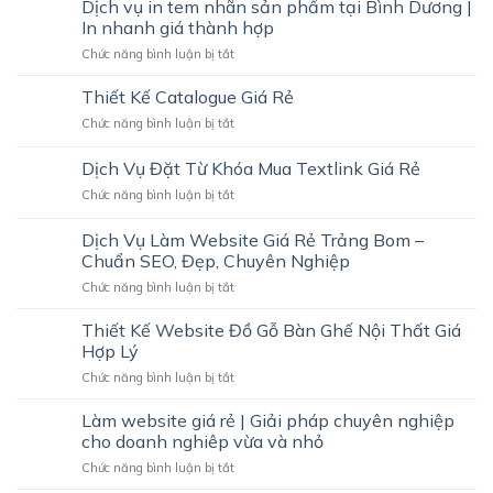
Vụ
Mạnh
Dịch vụ in tem nhãn sản phẩm tại Bình Dương |
CHUYÊN
In
In nhanh giá thành hợp
NGHIỆP,
Namecard
THU
ở
Chức năng bình luận bị tắt
Giá
HÚT
Dịch
Rẻ
KHÁCH
vụ
Thiết Kế Catalogue Giá Rẻ
Trảng
HÀNG
in
Bom
ở
Chức năng bình luận bị tắt
tem
–
Thiết
nhãn
Nhanh,
Kế
Dịch Vụ Đặt Từ Khóa Mua Textlink Giá Rẻ
sản
Đẹp,
Catalogue
phẩm
Chuyên
ở
Chức năng bình luận bị tắt
Giá
tại
Nghiệp
Dịch
Rẻ
Bình
Vụ
Dịch Vụ Làm Website Giá Rẻ Trảng Bom –
Dương
Đặt
Chuẩn SEO, Đẹp, Chuyên Nghiệp
|
Từ
In
ở
Chức năng bình luận bị tắt
Khóa
nhanh
Dịch
Mua
giá
Vụ
Textlink
Thiết Kế Website Đồ Gỗ Bàn Ghế Nội Thất Giá
thành
Làm
Giá
Hợp Lý
hợp
Website
Rẻ
ở
Chức năng bình luận bị tắt
Giá
Thiết
Rẻ
Kế
Làm website giá rẻ | Giải pháp chuyên nghiệp
Trảng
Website
Bom
cho doanh nghiêp vừa và nhỏ
Đồ
–
ở
Chức năng bình luận bị tắt
Gỗ
Chuẩn
Làm
Bàn
SEO,