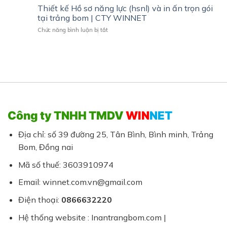
website
Thiết kế Hồ sơ năng lực (hsnl) và in ấn trọn gói
Ghế
Đẹp,
giá
Nội
tại trảng bom | CTY WINNET
Chuyên
rẻ
Thất
Nghiệp
ở
Chức năng bình luận bị tắt
|
Giá
Thiết
Giải
Hợp
kế
pháp
Lý
Hồ
chuyên
sơ
nghiệp
năng
cho
lực
doanh
(hsnl)
nghiêp
và
vừa
in
và
Công ty TNHH TMDV
WIN
NET
ấn
nhỏ
trọn
gói
Địa chỉ: số 39 đường 25, Tân Bình, Bình minh, Trảng
tại
Bom, Đồng nai
trảng
bom
Mã số thuế: 3603910974
|
CTY
Email: winnet.com.vn@gmail.com
WINNET
Điện thoại:
0866632220
Hệ thống website : Inantrangbom.com |