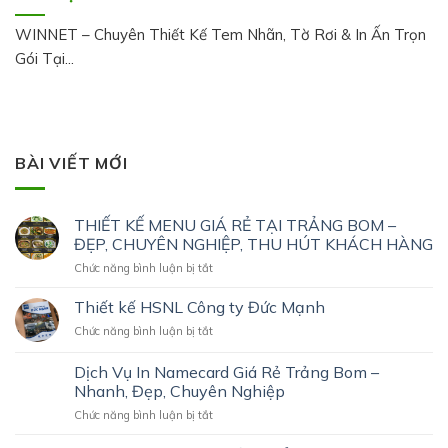
WINNET – Chuyên Thiết Kế Tem Nhãn, Tờ Rơi & In Ấn Trọn
Gói Tại...
BÀI VIẾT MỚI
THIẾT KẾ MENU GIÁ RẺ TẠI TRẢNG BOM –
ĐẸP, CHUYÊN NGHIỆP, THU HÚT KHÁCH HÀNG
ở
Chức năng bình luận bị tắt
THIẾT
KẾ
Thiết kế HSNL Công ty Đức Mạnh
MENU
ở
Chức năng bình luận bị tắt
GIÁ
Thiết
RẺ
kế
Dịch Vụ In Namecard Giá Rẻ Trảng Bom –
TẠI
HSNL
TRẢNG
Nhanh, Đẹp, Chuyên Nghiệp
Công
BOM
ở
Chức năng bình luận bị tắt
ty
–
Dịch
Đức
ĐẸP,