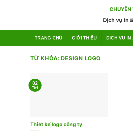
Skip
CHUYÊN T
to
content
Dịch vụ In ấ
TRANG CHỦ
GIỚI THIỆU
DỊCH VỤ IN
TỪ KHÓA:
DESIGN LOGO
02
Th4
Thiết kế logo công ty