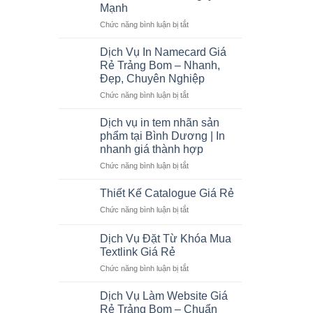
MENU
Mạnh
GIÁ
ở
Chức năng bình luận bị tắt
RẺ
Thiết
TẠI
kế
TRẢNG
Dịch Vụ In Namecard Giá
HSNL
BOM
Rẻ Trảng Bom – Nhanh,
Công
–
Đẹp, Chuyên Nghiệp
ty
ĐẸP,
ở
Chức năng bình luận bị tắt
Đức
CHUYÊN
Dịch
Mạnh
NGHIỆP,
Vụ
Dịch vụ in tem nhãn sản
THU
In
HÚT
phẩm tại Bình Dương | In
Namecard
KHÁCH
nhanh giá thành hợp
Giá
HÀNG
ở
Chức năng bình luận bị tắt
Rẻ
Dịch
Trảng
vụ
Bom
Thiết Kế Catalogue Giá Rẻ
in
–
ở
Chức năng bình luận bị tắt
tem
Nhanh,
Thiết
nhãn
Đẹp,
Kế
sản
Dịch Vụ Đặt Từ Khóa Mua
Chuyên
Catalogue
phẩm
Nghiệp
Textlink Giá Rẻ
Giá
tại
ở
Chức năng bình luận bị tắt
Rẻ
Bình
Dịch
Dương
Vụ
Dịch Vụ Làm Website Giá
|
Đặt
Rẻ Trảng Bom – Chuẩn
In