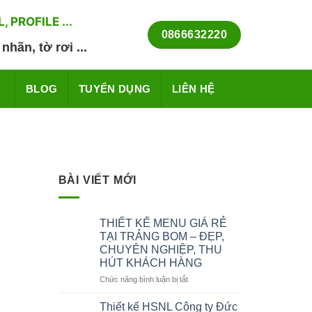
PROFILE ...
0866632220
nhãn, tờ rơi ...
BLOG
TUYỂN DỤNG
LIÊN HỆ
BÀI VIẾT MỚI
THIẾT KẾ MENU GIÁ RẺ
TẠI TRẢNG BOM – ĐẸP,
CHUYÊN NGHIỆP, THU
HÚT KHÁCH HÀNG
ở
Chức năng bình luận bị tắt
THIẾT
KẾ
Thiết kế HSNL Công ty Đức