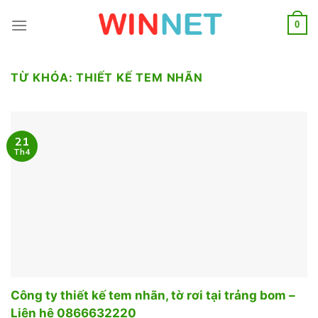
Skip
to
0
content
TỪ KHÓA:
THIẾT KẾ TEM NHÃN
21
Th4
Công ty thiết kế tem nhãn, tờ rơi tại trảng bom –
Liên hệ 0866632220