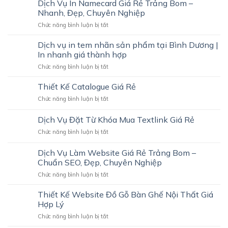
Dịch Vụ In Namecard Giá Rẻ Trảng Bom –
TẠI
Đẹp,
HSNL
TRẢNG
Nhanh, Đẹp, Chuyên Nghiệp
Giá
Công
BOM
Hợp
ở
Chức năng bình luận bị tắt
ty
–
Lý
Dịch
Đức
ĐẸP,
Vụ
Mạnh
Dịch vụ in tem nhãn sản phẩm tại Bình Dương |
CHUYÊN
In
In nhanh giá thành hợp
NGHIỆP,
Namecard
THU
ở
Chức năng bình luận bị tắt
Giá
HÚT
Dịch
Rẻ
KHÁCH
vụ
Thiết Kế Catalogue Giá Rẻ
Trảng
HÀNG
in
Bom
ở
Chức năng bình luận bị tắt
tem
–
Thiết
nhãn
Nhanh,
Kế
Dịch Vụ Đặt Từ Khóa Mua Textlink Giá Rẻ
sản
Đẹp,
Catalogue
phẩm
Chuyên
ở
Chức năng bình luận bị tắt
Giá
tại
Nghiệp
Dịch
Rẻ
Bình
Vụ
Dịch Vụ Làm Website Giá Rẻ Trảng Bom –
Dương
Đặt
Chuẩn SEO, Đẹp, Chuyên Nghiệp
|
Từ
In
ở
Chức năng bình luận bị tắt
Khóa
nhanh
Dịch
Mua
giá
Vụ
Textlink
Thiết Kế Website Đồ Gỗ Bàn Ghế Nội Thất Giá
thành
Làm
Giá
Hợp Lý
hợp
Website
Rẻ
ở
Chức năng bình luận bị tắt
Giá
Thiết
Rẻ