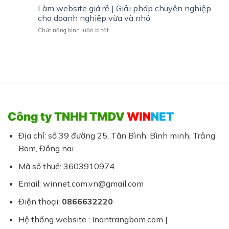
Kế
Làm website giá rẻ | Giải pháp chuyên nghiệp
Trảng
Website
Bom
cho doanh nghiêp vừa và nhỏ
Đồ
–
ở
Chức năng bình luận bị tắt
Gỗ
Chuẩn
Làm
Bàn
SEO,
website
Ghế
Đẹp,
giá
Nội
Chuyên
rẻ
Thất
Nghiệp
|
Giá
Giải
Hợp
pháp
Lý
chuyên
nghiệp
Công ty TNHH TMDV
WIN
NET
cho
doanh
nghiêp
Địa chỉ: số 39 đường 25, Tân Bình, Bình minh, Trảng
vừa
Bom, Đồng nai
và
nhỏ
Mã số thuế: 3603910974
Email: winnet.com.vn@gmail.com
Điện thoại:
0866632220
Hệ thống website : Inantrangbom.com |