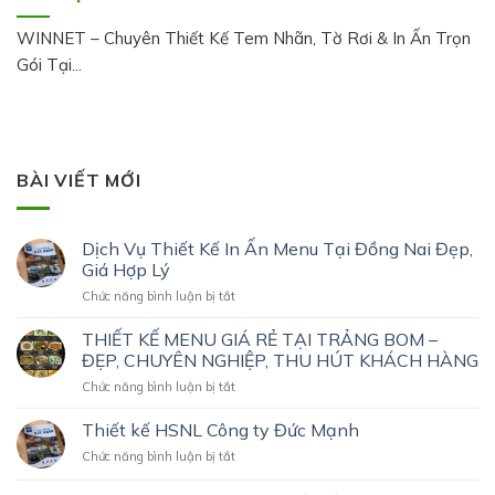
WINNET – Chuyên Thiết Kế Tem Nhãn, Tờ Rơi & In Ấn Trọn
Gói Tại...
BÀI VIẾT MỚI
Dịch Vụ Thiết Kế In Ấn Menu Tại Đồng Nai Đẹp,
Giá Hợp Lý
ở
Chức năng bình luận bị tắt
Dịch
Vụ
THIẾT KẾ MENU GIÁ RẺ TẠI TRẢNG BOM –
Thiết
ĐẸP, CHUYÊN NGHIỆP, THU HÚT KHÁCH HÀNG
Kế
ở
Chức năng bình luận bị tắt
In
THIẾT
Ấn
KẾ
Thiết kế HSNL Công ty Đức Mạnh
Menu
MENU
Tại
ở
Chức năng bình luận bị tắt
GIÁ
Đồng
Thiết
RẺ
Nai
kế