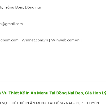
nh, Trảng Bom, Đồng nai
vn@gmail.com
ngbom.com | Winnet.com.vn | Winweb.com.vn |
h Vụ Thiết Kế In Ấn Menu Tại Đồng Nai Đẹp, Giá Hợp L
 VỤ THIẾT KẾ IN ẤN MENU TẠI ĐỒNG NAI – ĐẸP, CHUYÊN