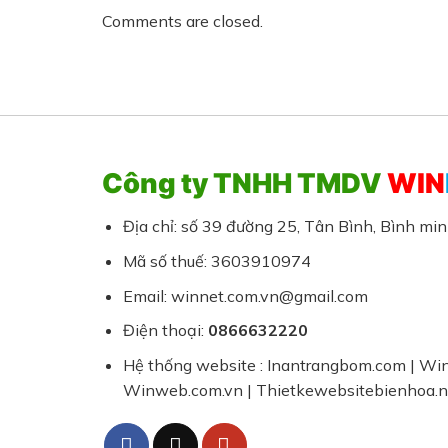
Comments are closed.
Công ty TNHH TMDV
WIN
Địa chỉ: số 39 đường 25, Tân Bình, Bình mi
Mã số thuế: 3603910974
Email: winnet.com.vn@gmail.com
Điện thoại:
0866632220
Hệ thống website : Inantrangbom.com | Win
Winweb.com.vn | Thietkewebsitebienhoa.n