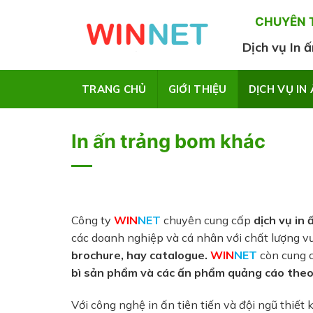
Skip
CHUYÊN T
to
content
Dịch vụ In ấ
TRANG CHỦ
GIỚI THIỆU
DỊCH VỤ IN
In ấn trảng bom khác
Công ty
WIN
NET
chuyên cung cấp
dịch vụ in
các doanh nghiệp và cá nhân với chất lượng vượ
brochure, hay catalogue.
WIN
NET
còn cung 
bì sản phẩm và các ấn phẩm quảng cáo theo
Với công nghệ in ấn tiên tiến và đội ngũ thiết 