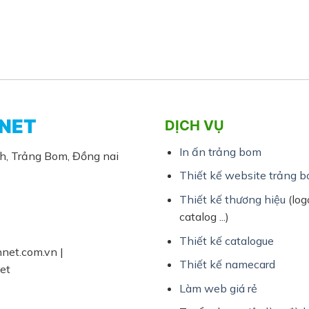
NET
DỊCH VỤ
In ấn trảng bom
nh, Trảng Bom, Đồng nai
Thiết kế website trảng 
Thiết kế thương hiệu
(logo
catalog ...)
Thiết kế catalogue
net.com.vn |
Thiết kế namecard
et
Làm web giá rẻ