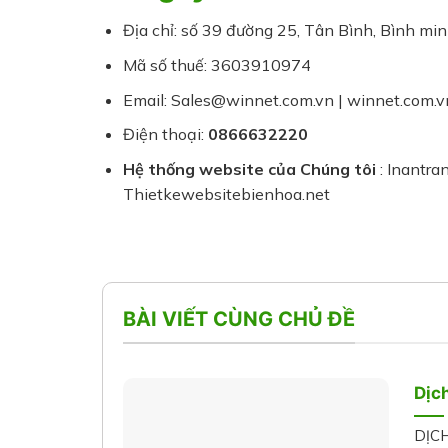
Địa chỉ: số 39 đường 25, Tân Bình, Bình mi
Mã số thuế: 3603910974
Email: Sales@winnet.com.vn | winnet.com.
Điện thoại:
0866632220
Hệ thống website của Chúng tôi
: Inantra
Thietkewebsitebienhoa.net
BÀI VIẾT CÙNG CHỦ ĐỀ
Dịc
DỊCH