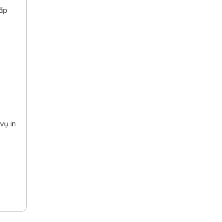
ấp
vụ in