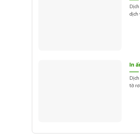
Dịch
dịch 
In ấ
Dịch
tờ rơi