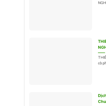
NGHI
THI
NGH
THIẾ
cà ph
Dịc
Chu