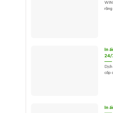
WINN
rằng 
In ấ
24/
Dịch
cấp d
In ấ