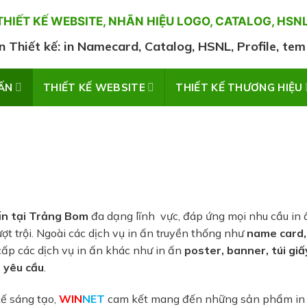
HIẾT KẾ WEBSITE, NHÃN HIỆU LOGO, CATALOG, HSNL, 
n Thiết kế: in Namecard, Catalog, HSNL, Profile, tem n
 ẤN
THIẾT KẾ WEBSITE
THIẾT KẾ THƯƠNG HIỆU
 ấn tại Trảng Bom
đa dạng lĩnh vực, đáp ứng mọi nhu cầu in 
t trội. Ngoài các dịch vụ in ấn truyền thống như
name card,
cấp các dịch vụ in ấn khác như in ấn
poster, banner, túi giấ
 yêu cầu
.
kế sáng tạo,
WIN
NET
cam kết mang đến những sản phẩm in