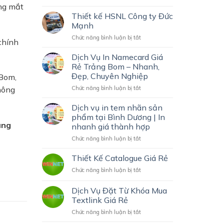
Tại
THIẾT
ong mắt
Đồng
KẾ
Thiết kế HSNL Công ty Đức
Nai
MENU
Mạnh
Đẹp,
GIÁ
ở
Chức năng bình luận bị tắt
Giá
RẺ
chính
Thiết
Hợp
TẠI
kế
Lý
Dịch Vụ In Namecard Giá
TRẢNG
HSNL
BOM
Rẻ Trảng Bom – Nhanh,
Công
–
Đẹp, Chuyên Nghiệp
 Bom,
ty
ĐẸP,
ở
Chức năng bình luận bị tắt
Đức
hông
CHUYÊN
Dịch
Mạnh
NGHIỆP,
Vụ
Dịch vụ in tem nhãn sản
THU
In
HÚT
phẩm tại Bình Dương | In
Namecard
KHÁCH
ảng
nhanh giá thành hợp
Giá
HÀNG
ở
Chức năng bình luận bị tắt
Rẻ
Dịch
Trảng
vụ
Bom
Thiết Kế Catalogue Giá Rẻ
in
–
ở
Chức năng bình luận bị tắt
tem
Nhanh,
Thiết
nhãn
Đẹp,
Kế
Dịch Vụ Đặt Từ Khóa Mua
sản
Chuyên
Catalogue
phẩm
Nghiệp
Textlink Giá Rẻ
Giá
tại
ở
Chức năng bình luận bị tắt
Rẻ
Bình
Dịch
Dương