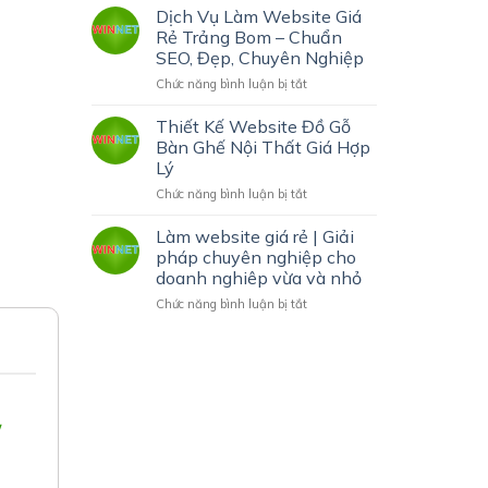
Vụ
Dịch Vụ Làm Website Giá
|
Đặt
Rẻ Trảng Bom – Chuẩn
In
Từ
nhanh
SEO, Đẹp, Chuyên Nghiệp
Khóa
giá
ở
Chức năng bình luận bị tắt
Mua
thành
Dịch
Textlink
hợp
Vụ
Giá
Thiết Kế Website Đồ Gỗ
Làm
Rẻ
Bàn Ghế Nội Thất Giá Hợp
Website
Lý
Giá
ở
Chức năng bình luận bị tắt
Rẻ
Thiết
Trảng
Kế
Bom
Làm website giá rẻ | Giải
Website
–
pháp chuyên nghiệp cho
Đồ
Chuẩn
doanh nghiêp vừa và nhỏ
Gỗ
SEO,
ở
Chức năng bình luận bị tắt
Bàn
Đẹp,
Làm
Ghế
Chuyên
website
Nội
Nghiệp
giá
Thất
rẻ
Giá
|
Hợp
Giải
Lý
ý
pháp
chuyên
nghiệp
cho