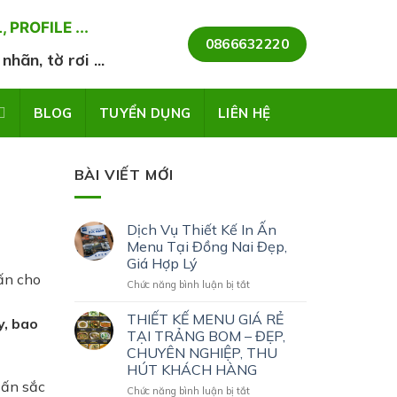
PROFILE ...
0866632220
hãn, tờ rơi ...
BLOG
TUYỂN DỤNG
LIÊN HỆ
BÀI VIẾT MỚI
Dịch Vụ Thiết Kế In Ấn
Menu Tại Đồng Nai Đẹp,
Giá Hợp Lý
ấn cho
ở
Chức năng bình luận bị tắt
Dịch
Vụ
THIẾT KẾ MENU GIÁ RẺ
y, bao
Thiết
TẠI TRẢNG BOM – ĐẸP,
Kế
CHUYÊN NGHIỆP, THU
In
HÚT KHÁCH HÀNG
Ấn
 ấn sắc
Menu
ở
Chức năng bình luận bị tắt