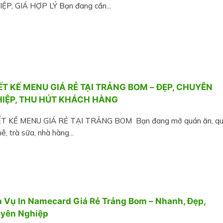
ỆP, GIÁ HỢP LÝ Bạn đang cần...
ẾT KẾ MENU GIÁ RẺ TẠI TRẢNG BOM – ĐẸP, CHUYÊN
IỆP, THU HÚT KHÁCH HÀNG
T KẾ MENU GIÁ RẺ TẠI TRẢNG BOM Bạn đang mở quán ăn, q
ê, trà sữa, nhà hàng...
h Vụ In Namecard Giá Rẻ Trảng Bom – Nhanh, Đẹp,
yên Nghiệp