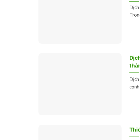
Dịch
Trong
Dịc
thà
Dịch
cạnh 
Thiế