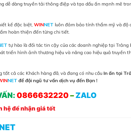
àng dễ dàng truyền tải thông điệp và tạo dấu ấn mạnh mẽ tr
hiết kế đặc biệt,
WIN
NET
luôn đảm bảo tính thẩm mỹ và độ 
hẩm hoàn thiện đến từng chi tiết.
NET
tự hào là đối tác tin cậy của các doanh nghiệp tại Trảng
át triển hình ảnh thương hiệu và nâng cao hiệu quả truyền t
ng tất cả các Khách hàng đã, và đang có nhu cầu
In ấn tại Tr
WIN
NET
để đội ngũ tư vấn dịch vụ đến Bạn !
VẤN:
0866632220
–
ZALO
n hệ để nhận giá tốt
NET