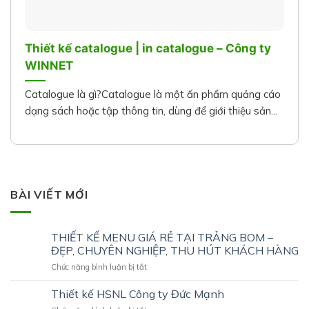
Thiết kế catalogue | in catalogue – Công ty
WINNET
Catalogue là gì?Catalogue là một ấn phẩm quảng cáo
dạng sách hoặc tập thông tin, dùng để giới thiệu sản...
BÀI VIẾT MỚI
THIẾT KẾ MENU GIÁ RẺ TẠI TRẢNG BOM –
ĐẸP, CHUYÊN NGHIỆP, THU HÚT KHÁCH HÀNG
ở
Chức năng bình luận bị tắt
THIẾT
KẾ
Thiết kế HSNL Công ty Đức Mạnh
MENU