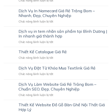
ở
Chức năng bình luận bị tắt
GIÁ
Thiết
RẺ
kế
Dịch Vụ In Namecard Giá Rẻ Trảng Bom –
TẠI
HSNL
TRẢNG
Nhanh, Đẹp, Chuyên Nghiệp
Công
BOM
ở
Chức năng bình luận bị tắt
ty
–
Dịch
Đức
ĐẸP,
Vụ
Mạnh
Dịch vụ in tem nhãn sản phẩm tại Bình Dương |
CHUYÊN
In
In nhanh giá thành hợp
NGHIỆP,
Namecard
THU
ở
Chức năng bình luận bị tắt
Giá
HÚT
Dịch
Rẻ
KHÁCH
vụ
Thiết Kế Catalogue Giá Rẻ
Trảng
HÀNG
in
Bom
ở
Chức năng bình luận bị tắt
tem
–
Thiết
nhãn
Nhanh,
Kế
Dịch Vụ Đặt Từ Khóa Mua Textlink Giá Rẻ
sản
Đẹp,
Catalogue
phẩm
Chuyên
ở
Chức năng bình luận bị tắt
Giá
tại
Nghiệp
Dịch
Rẻ
Bình
Vụ
Dịch Vụ Làm Website Giá Rẻ Trảng Bom –
Dương
Đặt
Chuẩn SEO, Đẹp, Chuyên Nghiệp
|
Từ
In
ở
Chức năng bình luận bị tắt
Khóa
nhanh
Dịch
Mua
giá
Vụ
Textlink
Thiết Kế Website Đồ Gỗ Bàn Ghế Nội Thất Giá
thành
Làm
Giá
Hợp Lý
hợp
Website
Rẻ