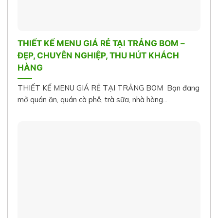
THIẾT KẾ MENU GIÁ RẺ TẠI TRẢNG BOM –
ĐẸP, CHUYÊN NGHIỆP, THU HÚT KHÁCH
HÀNG
THIẾT KẾ MENU GIÁ RẺ TẠI TRẢNG BOM Bạn đang
mở quán ăn, quán cà phê, trà sữa, nhà hàng...