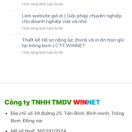
ở
Chức năng bình luận bị tắt
Giá
Thiết
Rẻ
Kế
Làm website giá rẻ | Giải pháp chuyên nghiệp
Trảng
Website
Bom
cho doanh nghiêp vừa và nhỏ
Đồ
–
ở
Chức năng bình luận bị tắt
Gỗ
Chuẩn
Làm
Bàn
SEO,
website
Thiết kế Hồ sơ năng lực (hsnl) và in ấn trọn gói
Ghế
Đẹp,
giá
Nội
tại trảng bom | CTY WINNET
Chuyên
rẻ
Thất
Nghiệp
ở
Chức năng bình luận bị tắt
|
Giá
Thiết
Giải
Hợp
kế
pháp
Lý
Hồ
chuyên
sơ
nghiệp
năng
cho
lực
doanh
(hsnl)
nghiêp
và
vừa
in
và
Công ty TNHH TMDV
WIN
NET
ấn
nhỏ
trọn
gói
Địa chỉ: số 39 đường 25, Tân Bình, Bình minh, Trảng
tại
Bom, Đồng nai
trảng
bom
Mã số thuế: 3603910974