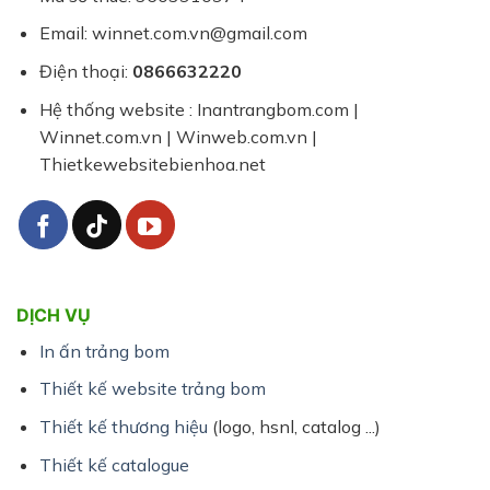
|
CTY
Email: winnet.com.vn@gmail.com
WINNET
Điện thoại:
0866632220
Hệ thống website : Inantrangbom.com |
Winnet.com.vn | Winweb.com.vn |
Thietkewebsitebienhoa.net
DỊCH VỤ
In ấn trảng bom
Thiết kế website trảng bom
Thiết kế thương hiệu
(logo, hsnl, catalog ...)
Thiết kế catalogue