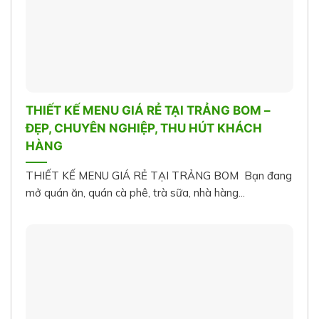
THIẾT KẾ MENU GIÁ RẺ TẠI TRẢNG BOM –
ĐẸP, CHUYÊN NGHIỆP, THU HÚT KHÁCH
HÀNG
THIẾT KẾ MENU GIÁ RẺ TẠI TRẢNG BOM Bạn đang
mở quán ăn, quán cà phê, trà sữa, nhà hàng...