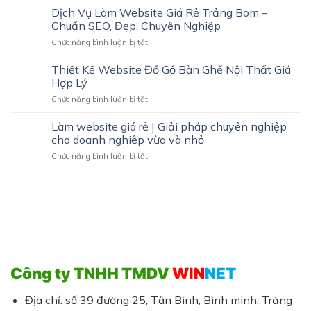
Bình
Vụ
Dịch Vụ Làm Website Giá Rẻ Trảng Bom –
Dương
Đặt
Chuẩn SEO, Đẹp, Chuyên Nghiệp
|
Từ
In
ở
Chức năng bình luận bị tắt
Khóa
nhanh
Dịch
Mua
giá
Vụ
Textlink
Thiết Kế Website Đồ Gỗ Bàn Ghế Nội Thất Giá
thành
Làm
Giá
Hợp Lý
hợp
Website
Rẻ
ở
Chức năng bình luận bị tắt
Giá
Thiết
Rẻ
Kế
Làm website giá rẻ | Giải pháp chuyên nghiệp
Trảng
Website
Bom
cho doanh nghiêp vừa và nhỏ
Đồ
–
ở
Chức năng bình luận bị tắt
Gỗ
Chuẩn
Làm
Bàn
SEO,
website
Ghế
Đẹp,
giá
Nội
Chuyên
rẻ
Thất
Nghiệp
|
Giá
Giải
Hợp
pháp
Lý
chuyên
nghiệp
Công ty TNHH TMDV
WIN
NET
cho
doanh
nghiêp
Địa chỉ: số 39 đường 25, Tân Bình, Bình minh, Trảng
vừa