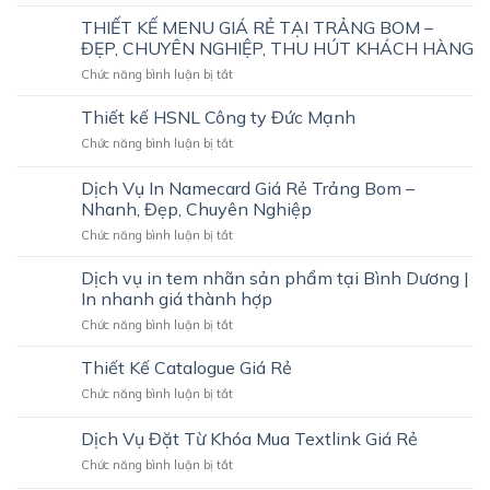
Dịch
Vụ
THIẾT KẾ MENU GIÁ RẺ TẠI TRẢNG BOM –
Thiết
ĐẸP, CHUYÊN NGHIỆP, THU HÚT KHÁCH HÀNG
Kế
ở
Chức năng bình luận bị tắt
In
THIẾT
Ấn
KẾ
Thiết kế HSNL Công ty Đức Mạnh
Menu
MENU
Tại
ở
Chức năng bình luận bị tắt
GIÁ
Đồng
Thiết
RẺ
Nai
kế
Dịch Vụ In Namecard Giá Rẻ Trảng Bom –
TẠI
Đẹp,
HSNL
TRẢNG
Nhanh, Đẹp, Chuyên Nghiệp
Giá
Công
BOM
Hợp
ở
Chức năng bình luận bị tắt
ty
–
Lý
Dịch
Đức
ĐẸP,
Vụ
Mạnh
Dịch vụ in tem nhãn sản phẩm tại Bình Dương |
CHUYÊN
In
In nhanh giá thành hợp
NGHIỆP,
Namecard
THU
ở
Chức năng bình luận bị tắt
Giá
HÚT
Dịch
Rẻ
KHÁCH
vụ
Thiết Kế Catalogue Giá Rẻ
Trảng
HÀNG
in
Bom
ở
Chức năng bình luận bị tắt
tem
–
Thiết
nhãn
Nhanh,
Kế
Dịch Vụ Đặt Từ Khóa Mua Textlink Giá Rẻ
sản
Đẹp,
Catalogue
phẩm
Chuyên
ở
Chức năng bình luận bị tắt
Giá
tại
Nghiệp
Dịch
Rẻ