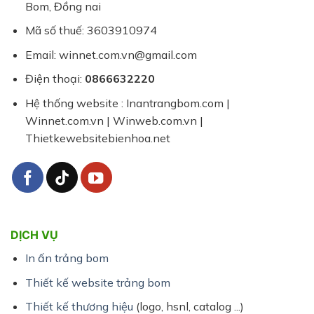
Bom, Đồng nai
và
nhỏ
Mã số thuế: 3603910974
Email: winnet.com.vn@gmail.com
Điện thoại:
0866632220
Hệ thống website : Inantrangbom.com |
Winnet.com.vn | Winweb.com.vn |
Thietkewebsitebienhoa.net
DỊCH VỤ
In ấn trảng bom
Thiết kế website trảng bom
Thiết kế thương hiệu
(logo, hsnl, catalog ...)