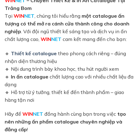
WIN
NET
– Chuyên Thiết Kế & In Ấn Catalogue Tại
Trảng Bom
Tại
WIN
NET
, chúng tôi hiểu rằng
một catalogue ấn
tượng có thể mở ra cánh cửa thành công cho doanh
nghiệp
. Với đội ngũ thiết kế sáng tạo và dịch vụ in ấn
chất lượng cao,
WIN
NET
cam kết mang đến cho bạn:
🔹
Thiết kế catalogue
theo phong cách riêng – đúng
nhận diện thương hiệu
🔹 Nội dung trình bày khoa học, thu hút người xem
🔹
In ấn catalogue
chất lượng cao với nhiều chất liệu đa
dạng
🔹 Hỗ trợ từ ý tưởng, thiết kế đến thành phẩm – giao
hàng tận nơi
Hãy để
WIN
NET
đồng hành cùng bạn trong việc
tạo
nên những ấn phẩm catalogue chuyên nghiệp và
đẳng cấp
!