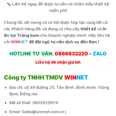
📞 Liên hệ ngay để được tư vấn và nhận mẫu thiết kế
miễn phí!
Chúng tối, rất mong có cơ hội được hợp tác cùng tất cả
các Khách hàng đã, và đang có nhu cầu
thiết kế
và
In
ấn tại Trảng bom
cho Doanh nghiệp mình. Hãy liên hệ
với
WIN
NET
để đội ngũ tư vấn dịch vụ đến Bạn !
HOTLINE TƯ VẤN:
0866632220
–
ZALO
Liên hệ để nhận giá tốt
Công ty TNHH TMDV
WIN
NET
Địa chỉ: số 39 đường 25, Tân Bình, Bình minh, Trảng
Bom, Đồng nai
Mã số thuế: 3603910974
Email: Sales@winnet.com.vn |