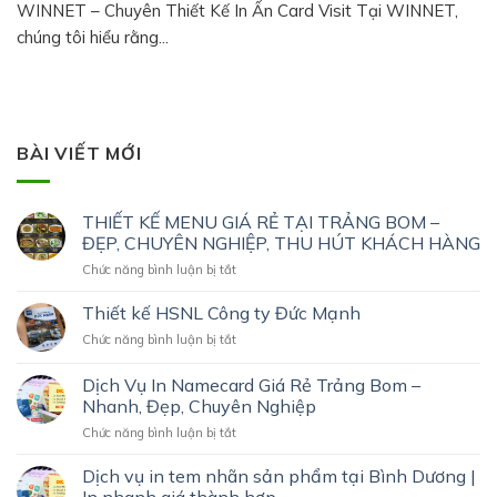
WINNET – Chuyên Thiết Kế In Ấn Card Visit Tại WINNET,
chúng tôi hiểu rằng...
BÀI VIẾT MỚI
THIẾT KẾ MENU GIÁ RẺ TẠI TRẢNG BOM –
ĐẸP, CHUYÊN NGHIỆP, THU HÚT KHÁCH HÀNG
ở
Chức năng bình luận bị tắt
THIẾT
KẾ
Thiết kế HSNL Công ty Đức Mạnh
MENU
ở
Chức năng bình luận bị tắt
GIÁ
Thiết
RẺ
kế
Dịch Vụ In Namecard Giá Rẻ Trảng Bom –
TẠI
HSNL
TRẢNG
Nhanh, Đẹp, Chuyên Nghiệp
Công
BOM
ở
Chức năng bình luận bị tắt
ty
–
Dịch
Đức
ĐẸP,
Vụ
Mạnh
Dịch vụ in tem nhãn sản phẩm tại Bình Dương |
CHUYÊN
In
NGHIỆP,