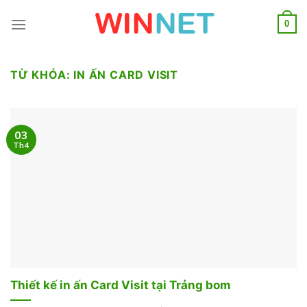
Skip
to
0
content
TỪ KHÓA:
IN ẤN CARD VISIT
03
Th4
Thiết kế in ấn Card Visit tại Trảng bom