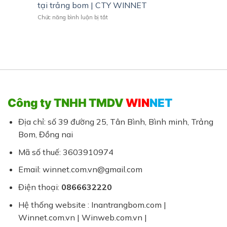
giá
Nội
tại trảng bom | CTY WINNET
Chuyên
rẻ
Thất
Nghiệp
ở
Chức năng bình luận bị tắt
|
Giá
Thiết
Giải
Hợp
kế
pháp
Lý
Hồ
chuyên
sơ
nghiệp
năng
cho
lực
doanh
(hsnl)
nghiêp
và
vừa
in
và
Công ty TNHH TMDV
WIN
NET
ấn
nhỏ
trọn
gói
Địa chỉ: số 39 đường 25, Tân Bình, Bình minh, Trảng
tại
Bom, Đồng nai
trảng
bom
Mã số thuế: 3603910974
|
CTY
Email: winnet.com.vn@gmail.com
WINNET
Điện thoại:
0866632220
Hệ thống website : Inantrangbom.com |
Winnet.com.vn | Winweb.com.vn |