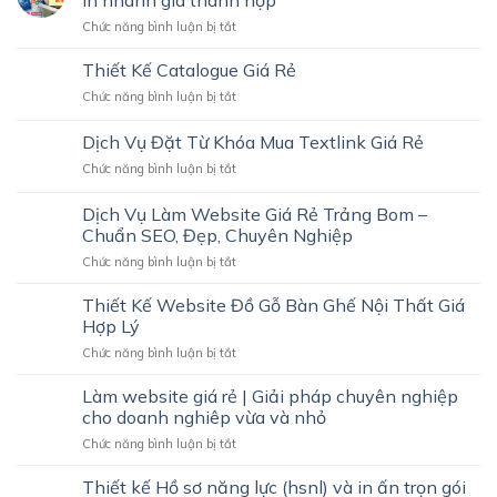
In nhanh giá thành hợp
Namecard
THU
ở
Chức năng bình luận bị tắt
Giá
HÚT
Dịch
Rẻ
KHÁCH
vụ
Thiết Kế Catalogue Giá Rẻ
Trảng
HÀNG
in
Bom
ở
Chức năng bình luận bị tắt
tem
–
Thiết
nhãn
Nhanh,
Kế
Dịch Vụ Đặt Từ Khóa Mua Textlink Giá Rẻ
sản
Đẹp,
Catalogue
phẩm
Chuyên
ở
Chức năng bình luận bị tắt
Giá
tại
Nghiệp
Dịch
Rẻ
Bình
Vụ
Dịch Vụ Làm Website Giá Rẻ Trảng Bom –
Dương
Đặt
Chuẩn SEO, Đẹp, Chuyên Nghiệp
|
Từ
In
ở
Chức năng bình luận bị tắt
Khóa
nhanh
Dịch
Mua
giá
Vụ
Textlink
Thiết Kế Website Đồ Gỗ Bàn Ghế Nội Thất Giá
thành
Làm
Giá
Hợp Lý
hợp
Website
Rẻ
ở
Chức năng bình luận bị tắt
Giá
Thiết
Rẻ
Kế
Làm website giá rẻ | Giải pháp chuyên nghiệp
Trảng
Website
Bom
cho doanh nghiêp vừa và nhỏ
Đồ
–
ở
Chức năng bình luận bị tắt
Gỗ
Chuẩn
Làm
Bàn
SEO,
website
Thiết kế Hồ sơ năng lực (hsnl) và in ấn trọn gói
Ghế
Đẹp,